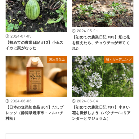
2024-05-21
2024-07-03
【初めての農業日記 #03】畑に花
【初めての農業日記 #13】小玉ス
を植えたら、チョウチョが来てく
イカに実がなった
れた
無添加生活
畑・ガーデニング
2024-06-06
2024-06-04
【日本の無添加食品 #01】だしプ
【初めての農業日記 #07】小さい
レッソ（静岡県焼津市・マルハチ
花を撮影しよう（パクチー/コリア
村松）
ンダーとマジョラム）