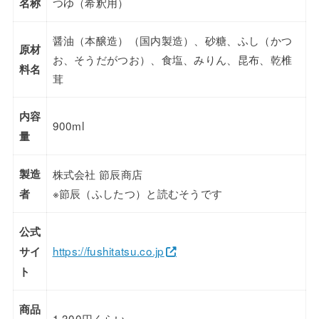
つゆ（希釈用）
名称
醤油（本醸造）（国内製造）、砂糖、ふし（かつ
原材
お、そうだがつお）、食塩、みりん、昆布、乾椎
料名
茸
内容
900ml
量
製造
株式会社 節辰商店
※節辰（ふしたつ）と読むそうです
者
公式
https://fushitatsu.co.jp
サイ
ト
商品
1,300円くらい