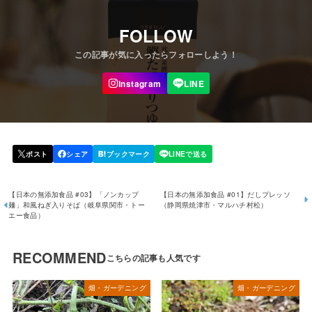
FOLLOW
【日本の無添加食品 #03】「ノンカップ
【日本の無添加食品 #01】だしプレッソ
麺」和風ねぎ入りそば（岐阜県関市・トー
（静岡県焼津市・マルハチ村松）
エー食品）
RECOMMEND
畑・ガーデニング
畑・ガーデニング