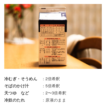
：2倍希釈
冷むぎ・そうめん
：5倍希釈
そばのかけ汁
：2〜3倍希釈
天つゆ など
：原液のまま
冷奴のたれ