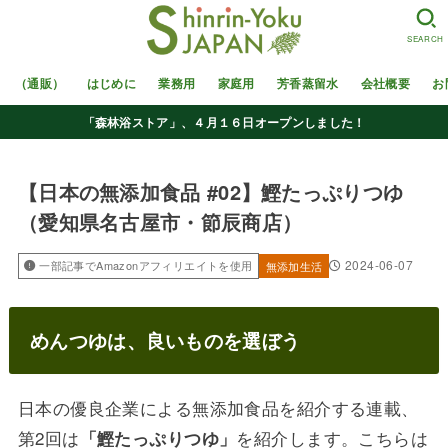
SEARCH
（通販）
はじめに
業務用
家庭用
芳香蒸留水
会社概要
お
「森林浴ストア」、４月１６日オープンしました！
【日本の無添加食品 #02】鰹たっぷりつゆ
（愛知県名古屋市・節辰商店）
2024-06-07
一部記事でAmazonアフィリエイトを使用
無添加生活
めんつゆは、良いものを選ぼう
日本の優良企業による無添加食品を紹介する連載、
第2回は
を紹介します。こちらは
「鰹たっぷりつゆ」