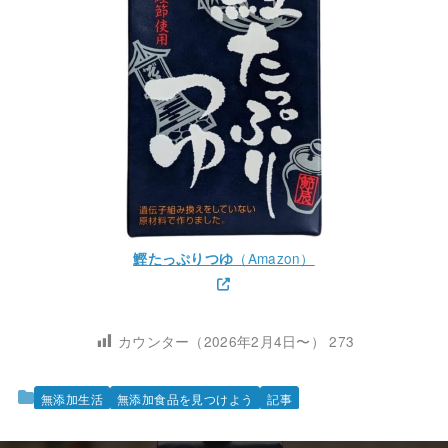
（Amazon）
鰹たっぷりつゆ
カウンター（2026年2月4日〜）
273
無添加生活
無添加食品を見つけよう
記事